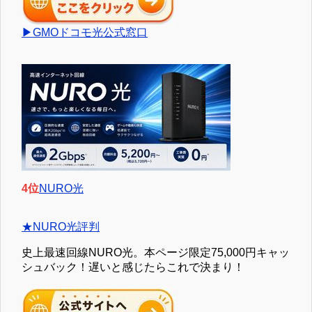
▶GMOドコモ光公式窓口
4位
NURO光
★NURO光評判
史上最速回線NURO光。本ページ限定75,000円キャッ
シュバック！遅いと感じたらこれで決まり！