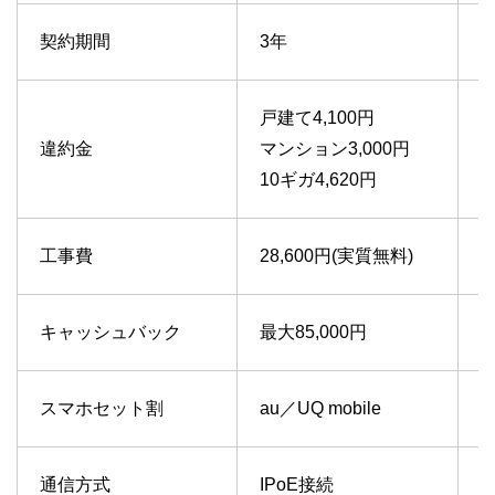
契約期間
3年
2
戸建て4,100円
戸
違約金
マンション3,000円
マ
10ギガ4,620円
1
工事費
28,600円(実質無料)
2
キャッシュバック
最大85,000円
スマホセット割
au／UQ mobile
a
通信方式
IPoE接続
I