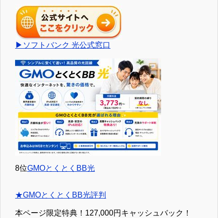
▶ソフトバンク 光公式窓口
8位
GMOとくとくBB光
★GMOとくとくBB光評判
本ページ限定特典！127,000円キャッシュバック！