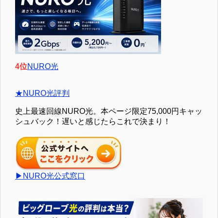
4位
NURO光
★NURO光評判
史上最速回線NURO光。本ページ限定75,000円キャッ
シュバック！遅いと感じたらこれで決まり！
▶NURO光公式窓口