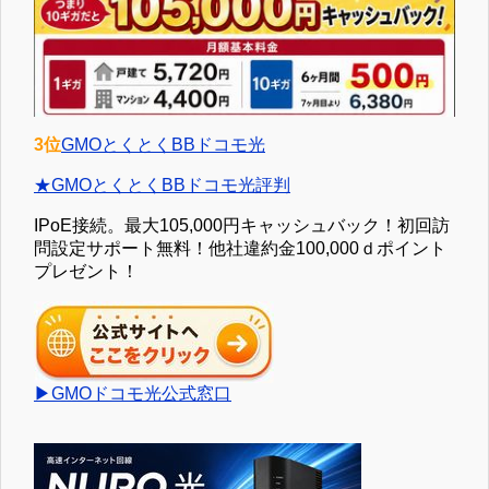
3位
GMOとくとくBBドコモ光
★GMOとくとくBBドコモ光評判
IPoE接続。最大105,000円キャッシュバック！初回訪
問設定サポート無料！他社違約金100,000ｄポイント
プレゼント！
▶GMOドコモ光公式窓口