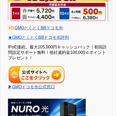
3位
GMOとくとくBBドコモ光
★GMOとくとくBBドコモ光評判
IPoE接続。最大105,000円キャッシュバック！初回訪
問設定サポート無料！他社違約金100,000ｄポイント
プレゼント！
▶GMOドコモ光公式窓口