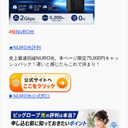
4位
NURO光
★NURO光評判
史上最速回線NURO光。本ページ限定75,000円キャッ
シュバック！遅いと感じたらこれで決まり！
▶NURO光公式窓口