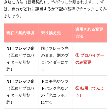
き込む方法（新規契約）」**の2つに分類されます。まず
は、自分がどれに該当するか下記の基準でチェックしてみ
ましょう。
適用される変更
現在の契約環境
乗り換え先
方法
NTTフレッツ光
同じフレッツ光
（回線とプロバ
のまま、別のプ
① プロバイダー
イダーが別契
ロバイダーにす
のみ変更
約）
る
NTTフレッツ光
ドコモ光やソフ
（回線とプロバ
トバンク光など
② 転用（てんよ
イダーが別契
の「光コラボ」
う）
約）
にする