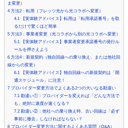
ま変更）
4
方法2：転用（フレッツ光から光コラボへ変更）
4.1
【実体験アドバイス】転用は「転用承諾番号」を取
るだけで驚くほど簡単
5
方法3：事業者変更（光コラボから別の光コラボへ変更）
5.1
【実体験アドバイス】事業者変更承諾番号の発行ル
ールを押さえよう
6
方法4：新規契約（独自回線への乗り換え、または他社回
線からの変更）
6.1
【実体験アドバイス】独自回線への新規契約は「開
通スケジュール」に注意！
7
プロバイダー変更方法でよくある2つの大いなる勘違い
7.1
勘違い①：プロバイダーを変えれば「どんな方法で
も」絶対に速度が速くなる？
7.2
勘違い②：他社への乗り換え時、古い回線は「必ず
事前に撤去」しなければならない？
8
プロバイダー変更方法に関するよくある質問（Q&A）