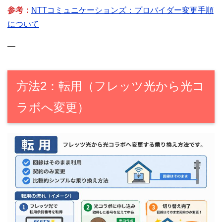
参考：
NTTコミュニケーションズ：プロバイダー変更手順
について
—
方法2：転用（フレッツ光から光コ
ラボへ変更）