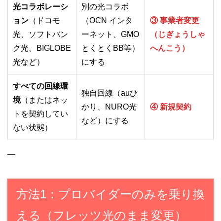
光コラボレーシ
別の光コラボ
ョン
（ドコモ
（OCN インタ
③ 事業者変更
光、ソフトバン
ーネット、GMO
（じぎょうしゃ
ク光、BIGLOBE
とくとくBB等）
へんこう）
光など）
にする
すべての回線環
独自回線（auひ
境
（またはネッ
かり、NURO光
④ 新規契約
トを契約してい
など）にする
ない状態）
—
方法1：プロバイダーのみを乗り換
える（フレッツ光のまま変更）