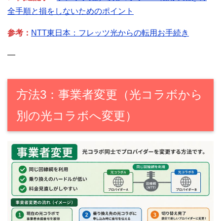
全手順と損をしないためのポイント
参考：
NTT東日本：フレッツ光からの転用お手続き
—
方法3：事業者変更（光コラボから
別の光コラボへ変更）