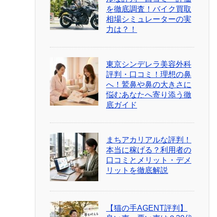
を徹底調査！バイク買取
相場シミュレーターの実
力は？！
東京シンデレラ美容外科
評判・口コミ！理想の鼻
へ！鷲鼻や鼻の大きさに
悩むあなたへ寄り添う徹
底ガイド
まちアカリアルな評判！
本当に稼げる？利用者の
口コミとメリット・デメ
リットを徹底解説
【猫の手AGENT評判】