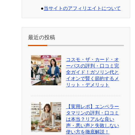
●
当サイトのアフィリエイトについて
最近の投稿
コスモ・ザ・カード・オ
ーパスの評判・口コミ完
全ガイド！ガソリン代と
イオンで賢く節約するメ
リット・デメリット
【実用レポ】エンペラー
タマリンの評判・口コミ
は本当？リアルな良い
声・悪い声と失敗しない
使い方を徹底解説！