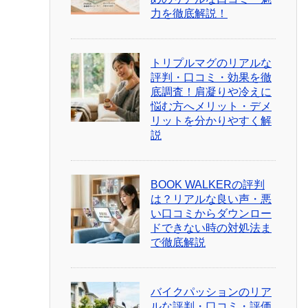
力を徹底解説！
トリプルマグのリアルな
評判・口コミ・効果を徹
底調査！肩凝りや冷えに
悩む方へメリット・デメ
リットを分かりやすく解
説
BOOK WALKERの評判
は？リアルな良い声・悪
い口コミからダウンロー
ドできない時の対処法ま
で徹底解説
バイクパッションのリア
ルな評判・口コミ・評価