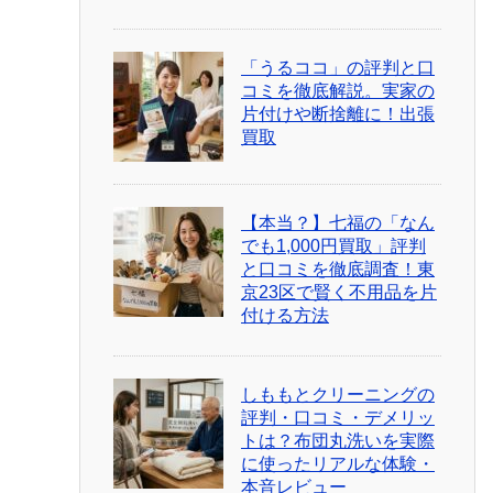
「うるココ」の評判と口
コミを徹底解説。実家の
片付けや断捨離に！出張
買取
【本当？】七福の「なん
でも1,000円買取」評判
と口コミを徹底調査！東
京23区で賢く不用品を片
付ける方法
しももとクリーニングの
評判・口コミ・デメリッ
トは？布団丸洗いを実際
に使ったリアルな体験・
本音レビュー