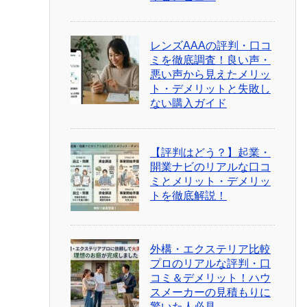
レンズAAAの評判・口コ
ミを徹底調査！良い声・
悪い声から見えたメリッ
ト・デメリットと失敗し
ない購入ガイド
【評判はどう？】起業・
開業ナビのリアルな口コ
ミとメリット・デメリッ
トを徹底解説！
外構・エクステリア比較
プロのリアルな評判・口
コミ＆デメリット！ハウ
スメーカーの見積もりに
驚いた人必見