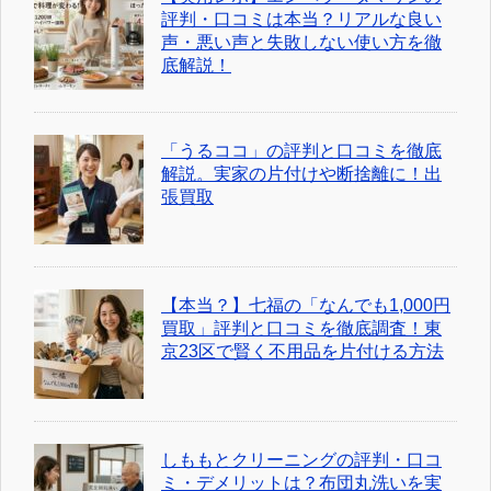
評判・口コミは本当？リアルな良い
声・悪い声と失敗しない使い方を徹
底解説！
「うるココ」の評判と口コミを徹底
解説。実家の片付けや断捨離に！出
張買取
【本当？】七福の「なんでも1,000円
買取」評判と口コミを徹底調査！東
京23区で賢く不用品を片付ける方法
しももとクリーニングの評判・口コ
ミ・デメリットは？布団丸洗いを実