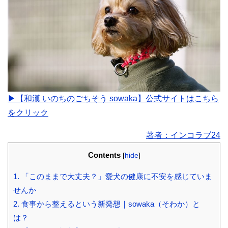
▶【和漢 いのちのごちそう sowaka】公式サイトはこちら
をクリック
著者：インコラブ24
Contents
[
hide
]
1.
「このままで大丈夫？」愛犬の健康に不安を感じていま
せんか
2.
食事から整えるという新発想｜sowaka（そわか）と
は？