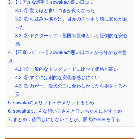
3.
【リアルな評判】sowakaの良い口コミ
3.1.
① 驚くほど食いつきが良くなった
3.2.
② 毛並みや涙やけ、目元のスッキリ感に変化があ
った
3.3.
③ ドクターケア・獣医師監修という圧倒的な安心
感
4.
【正直レビュー】sowakaの悪い口コミから分かる注意
点
4.1.
① 一般的なドッグフードに比べて価格が高い
4.2.
② すぐには劇的な変化を感じにくい
4.3.
③ 万が一、愛犬の口に合わなかったら損をする不
安
5.
sowakaのメリット・デメリットまとめ
6.
sowakaはこんな飼い主さんとワンちゃんにおすすめ
7.
まとめ：後回しにしないことが、愛犬の未来を守る