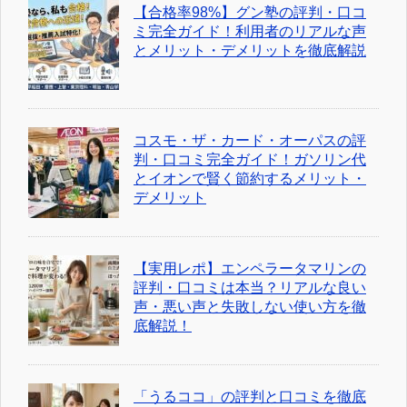
【合格率98%】グン塾の評判・口コ
ミ完全ガイド！利用者のリアルな声
とメリット・デメリットを徹底解説
コスモ・ザ・カード・オーパスの評
判・口コミ完全ガイド！ガソリン代
とイオンで賢く節約するメリット・
デメリット
【実用レポ】エンペラータマリンの
評判・口コミは本当？リアルな良い
声・悪い声と失敗しない使い方を徹
底解説！
「うるココ」の評判と口コミを徹底