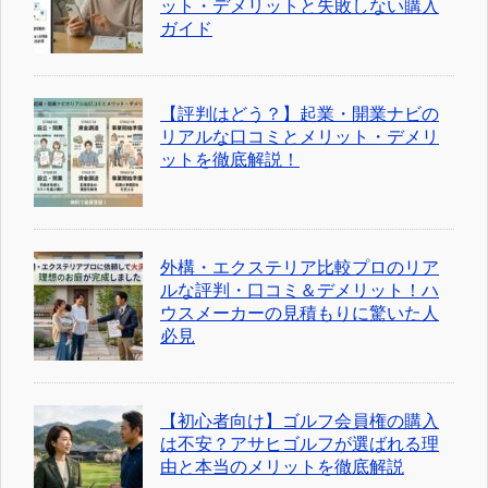
ット・デメリットと失敗しない購入
ガイド
【評判はどう？】起業・開業ナビの
リアルな口コミとメリット・デメリ
ットを徹底解説！
外構・エクステリア比較プロのリア
ルな評判・口コミ＆デメリット！ハ
ウスメーカーの見積もりに驚いた人
必見
【初心者向け】ゴルフ会員権の購入
は不安？アサヒゴルフが選ばれる理
由と本当のメリットを徹底解説