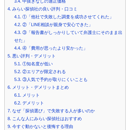
3.4.
中抜きなしの適正価格
4.
みらい探偵社の良い評判・口コミ
4.1.
①「他社で失敗した調査を成功させてくれた」
4.2.
②「LINE相談が親身で安心できた」
4.3.
③「報告書がしっかりしていて弁護士にそのまま出
せた」
4.4.
④「費用が思ったより安かった」
5.
悪い評判・デメリット
5.1.
①知名度が低い
5.2.
②エリアが限定される
5.3.
③人気で予約が取りにくいことも
6.
メリット・デメリットまとめ
6.1.
メリット
6.2.
デメリット
7.
なぜ「探偵選び」で失敗する人が多いのか
8.
こんな人にみらい探偵社はおすすめ
9.
今すぐ動かないと後悔する理由