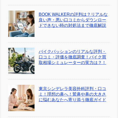
BOOK WALKERの評判は？リアルな
良い声・悪い口コミからダウンロー
ドできない時の対処法まで徹底解説
バイクパッションのリアルな評判・
口コミ・評価を徹底調査！バイク買
取相場シミュレーターの実力は？！
東京シンデレラ美容外科評判・口コ
ミ！理想の鼻へ！鷲鼻や鼻の大きさ
に悩むあなたへ寄り添う徹底ガイド