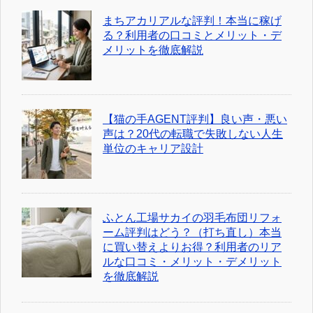
まちアカリアルな評判！本当に稼げ
る？利用者の口コミとメリット・デ
メリットを徹底解説
【猫の手AGENT評判】良い声・悪い
声は？20代の転職で失敗しない人生
単位のキャリア設計
ふとん工場サカイの羽毛布団リフォ
ーム評判はどう？（打ち直し）本当
に買い替えよりお得？利用者のリア
ルな口コミ・メリット・デメリット
を徹底解説