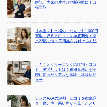
解説。実家の片付けや断捨離に！出
張買取
【本当？】七福の「なんでも1,000円
買取」評判と口コミを徹底調査！東
京23区で賢く不用品を片付ける方法
しももとクリーニングの評判・口コ
ミ・デメリットは？布団丸洗いを実
際に使ったリアルな体験・本音レビ
ュー
レンズAAAの評判・口コミを徹底調
査！良い声・悪い声から見えたメリ