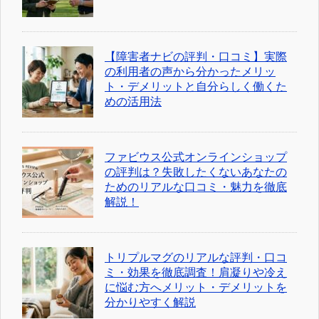
【障害者ナビの評判・口コミ】実際
の利用者の声から分かったメリッ
ト・デメリットと自分らしく働くた
めの活用法
ファビウス公式オンラインショップ
の評判は？失敗したくないあなたの
ためのリアルな口コミ・魅力を徹底
解説！
トリプルマグのリアルな評判・口コ
ミ・効果を徹底調査！肩凝りや冷え
に悩む方へメリット・デメリットを
分かりやすく解説