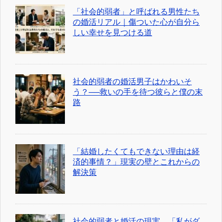
「社会的弱者」と呼ばれる男性たち
の婚活リアル｜傷ついた心が自分ら
しい幸せを見つける道
社会的弱者の婚活男子はかわいそ
う？──救いの手を待つ彼らと僕の末
路
「結婚したくてもできない理由は経
済的事情？」現実の壁とこれからの
解決策
社会的弱者と婚活の現実。「私がダ