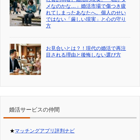
メなのかな…」婚活市場で傷つき疲
れてしまったあなたへ。個人のせい
ではない「厳しい現実」と心の守り
方
お見合いとは？！現代の婚活で再注
目される理由と後悔しない選び方
婚活サービスの仲間
★
マッチングアプリ評判ナビ