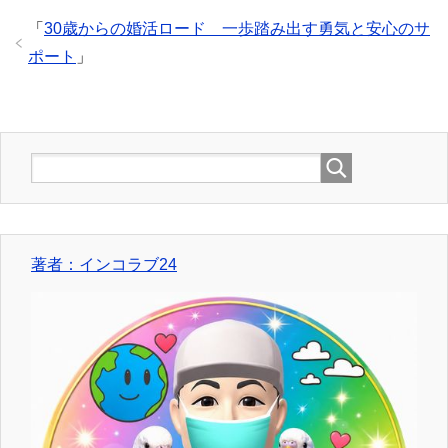
「
30歳からの婚活ロード 一歩踏み出す勇気と安心のサ
ポート
」
著者：インコラブ24