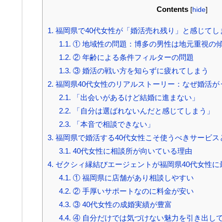
Contents
[
hide
]
1.
福岡県で40代女性が「婚活売れ残り」と感じてし
1.1.
① 地域性の問題：博多の男性は地元重視の
1.2.
② 年齢による条件フィルターの問題
1.3.
③ 婚活の戦い方を知らずに疲れてしまう
2.
福岡県40代女性のリアルストーリー：なぜ婚活が
2.1.
「出会いがあるけど結婚に進まない」
2.2.
「自分は選ばれないんだと感じてしまう」
2.3.
「本音で相談できない」
3.
福岡県で婚活する40代女性こそ使うべきサービス
3.1.
40代女性に相談所が向いている理由
4.
ゼクシィ縁結びエージェントが福岡県40代女性に
4.1.
① 福岡県に店舗があり相談しやすい
4.2.
② 手厚いサポートなのに料金が安い
4.3.
③ 40代女性の成婚実績が豊富
4.4.
④ 自分だけでは気づけない魅力を引き出し