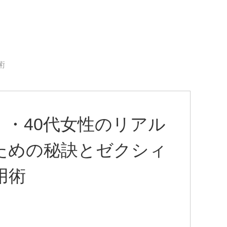
術
・40代女性のリアル
ための秘訣とゼクシィ
用術