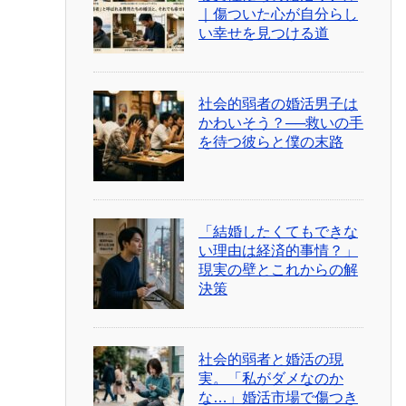
｜傷ついた心が自分らし
い幸せを見つける道
社会的弱者の婚活男子は
かわいそう？──救いの手
を待つ彼らと僕の末路
「結婚したくてもできな
い理由は経済的事情？」
現実の壁とこれからの解
決策
社会的弱者と婚活の現
実。「私がダメなのか
な…」婚活市場で傷つき