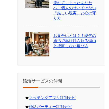
疲れてしまったあなた
へ。個人のせいではない
「厳しい現実」と心の守
り方
お見合いとは？！現代の
婚活で再注目される理由
と後悔しない選び方
婚活サービスの仲間
★
マッチングアプリ評判ナビ
★
婚活パーティー評判ナビ