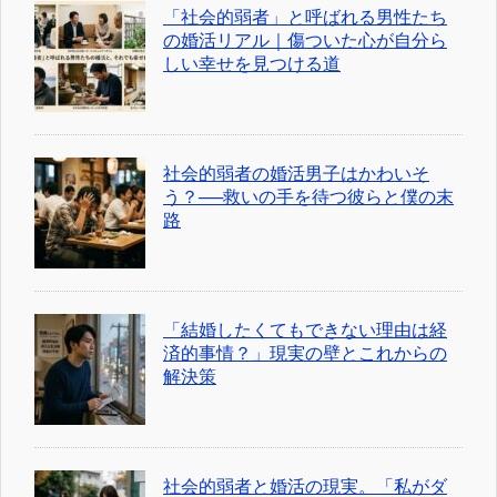
「社会的弱者」と呼ばれる男性たち
の婚活リアル｜傷ついた心が自分ら
しい幸せを見つける道
社会的弱者の婚活男子はかわいそ
う？──救いの手を待つ彼らと僕の末
路
「結婚したくてもできない理由は経
済的事情？」現実の壁とこれからの
解決策
社会的弱者と婚活の現実。「私がダ