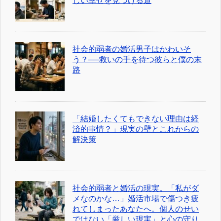
しい幸せを見つける道
社会的弱者の婚活男子はかわいそ
う？──救いの手を待つ彼らと僕の末
路
「結婚したくてもできない理由は経
済的事情？」現実の壁とこれからの
解決策
社会的弱者と婚活の現実。「私がダ
メなのかな…」婚活市場で傷つき疲
れてしまったあなたへ。個人のせい
ではない「厳しい現実」と心の守り