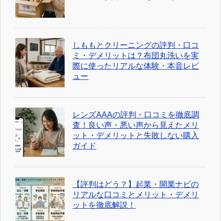
しももとクリーニングの評判・口コ
ミ・デメリットは？布団丸洗いを実
際に使ったリアルな体験・本音レビ
ュー
レンズAAAの評判・口コミを徹底調
査！良い声・悪い声から見えたメリ
ット・デメリットと失敗しない購入
ガイド
【評判はどう？】起業・開業ナビの
リアルな口コミとメリット・デメリ
ットを徹底解説！