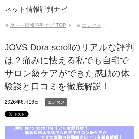
ネット情報評判ナビ
ネット情報評判ナビ
TOP
エンタメ
JOVS Dora scrollのリアルな評判
は？痛みに怯える私でも自宅で
サロン級ケアができた感動の体
験談と口コミを徹底解説！
2026年6月16日
エンタメ