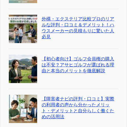
外構・エクステリア比較プロのリア
ルな評判・口コミ＆デメリット！ハ
ウスメーカーの見積もりに驚いた人
必見
【初心者向け】ゴルフ会員権の購入
は不安？アサヒゴルフが選ばれる理
由と本当のメリットを徹底解説
【障害者ナビの評判・口コミ】実際
の利用者の声から分かったメリッ
ト・デメリットと自分らしく働くた
めの活用法