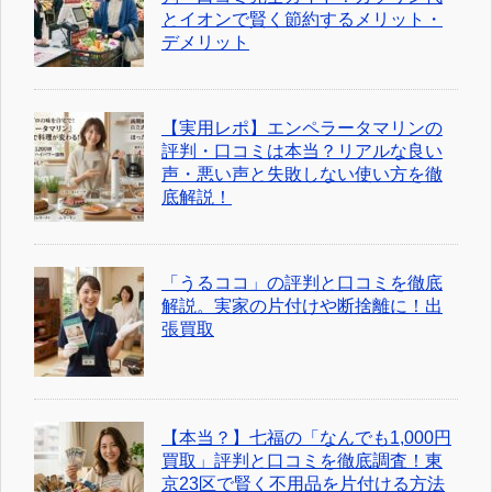
とイオンで賢く節約するメリット・
デメリット
【実用レポ】エンペラータマリンの
評判・口コミは本当？リアルな良い
声・悪い声と失敗しない使い方を徹
底解説！
「うるココ」の評判と口コミを徹底
解説。実家の片付けや断捨離に！出
張買取
【本当？】七福の「なんでも1,000円
買取」評判と口コミを徹底調査！東
京23区で賢く不用品を片付ける方法