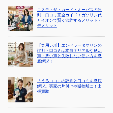
コスモ・ザ・カード・オーパスの評
判・口コミ完全ガイド！ガソリン代
とイオンで賢く節約するメリット・
デメリット
【実用レポ】エンペラータマリンの
評判・口コミは本当？リアルな良い
声・悪い声と失敗しない使い方を徹
底解説！
「うるココ」の評判と口コミを徹底
解説。実家の片付けや断捨離に！出
張買取