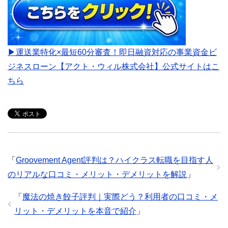
▶運送業特化×最短60分審査！即日融資対応の事業資金ビ
ジネスローン【アクト・ウィル株式会社】公式サイトはこ
ちら
「
Groovement Agent評判は？ハイクラス転職を目指す人
のリアルな口コミ・メリット・デメリットを解説
」
「
魔法の焼き餃子評判｜実際どう？利用者の口コミ・メ
リット・デメリットを本音で紹介
」