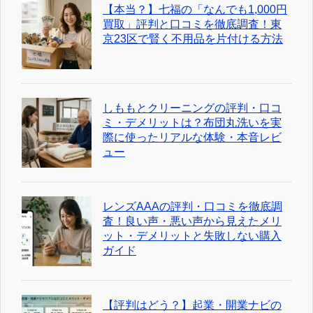
【本当？】七福の「なんでも1,000円
買取」評判と口コミを徹底調査！東
京23区で賢く不用品を片付ける方法
しももとクリーニングの評判・口コ
ミ・デメリットは？布団丸洗いを実
際に使ったリアルな体験・本音レビ
ュー
レンズAAAの評判・口コミを徹底調
査！良い声・悪い声から見えたメリ
ット・デメリットと失敗しない購入
ガイド
【評判はどう？】起業・開業ナビの